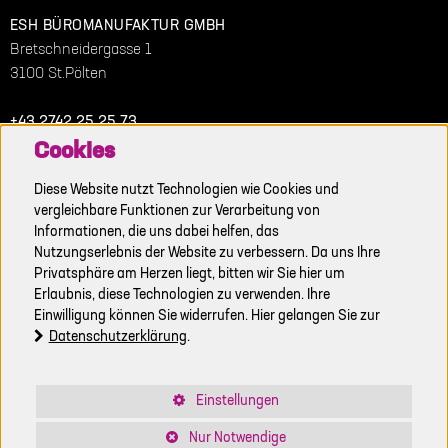
ESH BÜROMANUFAKTUR GMBH
Bretschneidergasse 1
3100 St.Pölten
+43 2742 25 25 73
+43 676 832 26 777
Cookies
Diese Website nutzt Technologien wie Cookies und
office@buerowand.at
vergleichbare Funktionen zur Verarbeitung von
www.buerowand.at
Informationen, die uns dabei helfen, das
DESIGN
Nutzungserlebnis der Website zu verbessern. Da uns Ihre
FUNKTION
Privatsphäre am Herzen liegt, bitten wir Sie hier um
Erlaubnis, diese Technologien zu verwenden. Ihre
SERVICE
Einwilligung können Sie widerrufen. Hier gelangen Sie zur
Datenschutzerklärung
.
UNTERNEHMEN
KONTAKT
DATENSCHUTZ
Einstellungen
IMPRESSUM
ZERTIFIKATE
Nur Notwendige